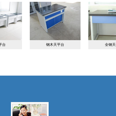
平台
钢木天平台
全钢天