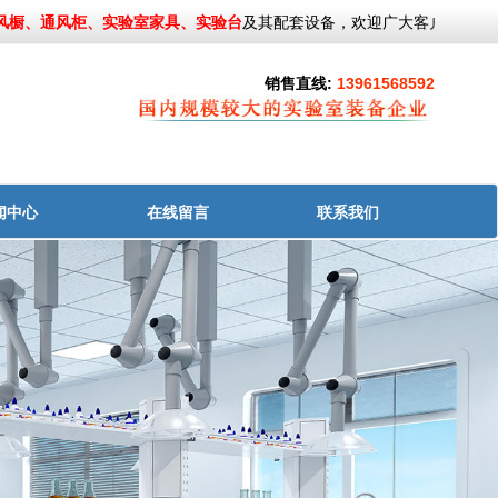
橱、通风柜、实验室家具、实验台
及其配套设备，欢迎广大客户来电咨询
销售直线:
13961568592
闻中心
在线留言
联系我们