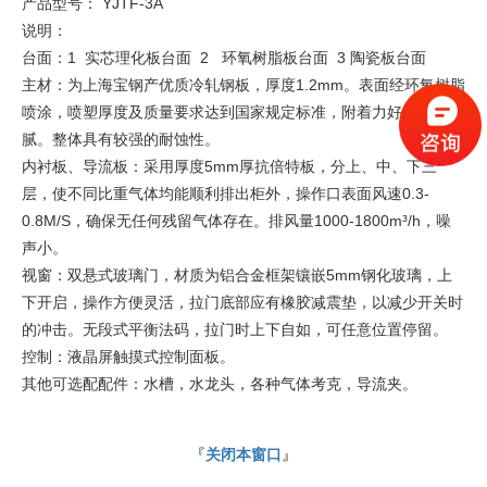
产品型号： YJTF-3A
说明：
台面：1 实芯理化板台面 2 环氧树脂板台面 3 陶瓷板台面
主材：为上海宝钢产优质冷轧钢板，厚度1.2mm。表面经环氧树脂
喷涂，喷塑厚度及质量要求达到国家规定标准，附着力好，外观细
腻。整体具有较强的耐蚀性。
内衬板、导流板：采用厚度5mm厚抗倍特板，分上、中、下三
层，使不同比重气体均能顺利排出柜外，操作口表面风速0.3-
0.8M/S，确保无任何残留气体存在。排风量1000-1800m³/h，噪
声小。
视窗：双悬式玻璃门，材质为铝合金框架镶嵌5mm钢化玻璃，上
下开启，操作方便灵活，拉门底部应有橡胶减震垫，以减少开关时
的冲击。无段式平衡法码，拉门时上下自如，可任意位置停留。
控制：液晶屏触摸式控制面板。
其他可选配配件：水槽，水龙头，各种气体考克，导流夹。
『
关闭本窗口
』